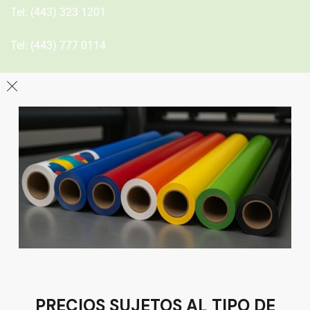
Tel:
(443) 323 1201
Tel:
(443) 777 0114
León
Sucursal
Av del Astillero 129 Centro bodeguero Las Trojes León,
Guanajuato
Tel:
(477) 776 8994
PRECIOS SUJETOS AL TIPO DE