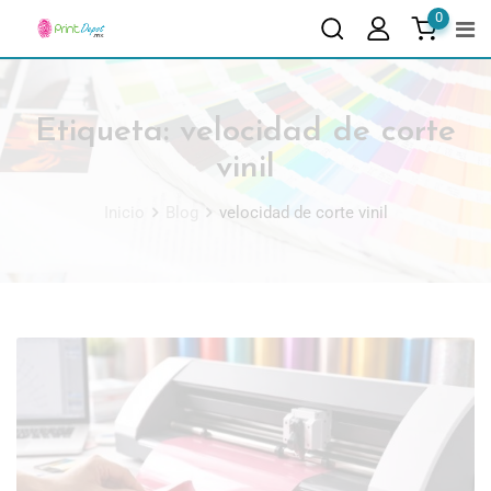
0
Etiqueta:
velocidad de corte
vinil
Inicio
Blog
velocidad de corte vinil