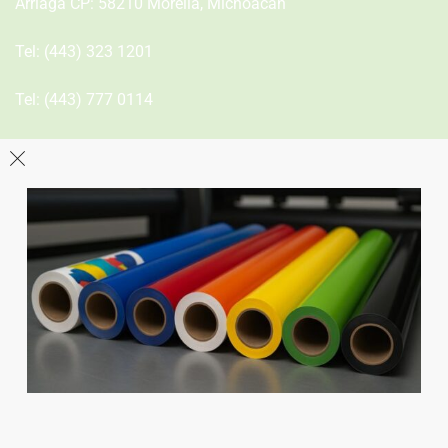
Arriaga CP: 58210 Morelia, Michoacán
Tel:
(443) 323 1201
Tel:
(443) 777 0114
León
Sucursal
Av del Astillero 129 Centro bodeguero Las Trojes León,
Guanajuato
Tel:
(477) 776 8994