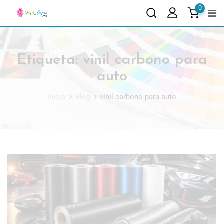
0
Etiqueta:
vinil carbono para
auto
Inicio
Blog
vinil carbono para auto