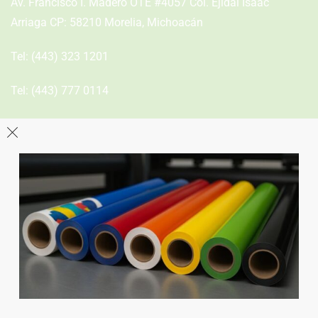
Av. Francisco I. Madero OTE #4057 Col. Ejidal Isaac
Arriaga CP: 58210 Morelia, Michoacán
Tel:
(443) 323 1201
Tel:
(443) 777 0114
León
Sucursal
Av del Astillero 129 Centro bodeguero Las Trojes León,
Guanajuato
Tel:
(477) 776 8994