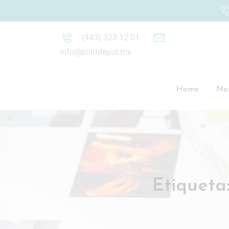
(443) 323 12 01
info@printdepot.mx
Home
Nos
Etiqueta