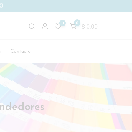
0
0
$
0.00
g
Contacto
endedores