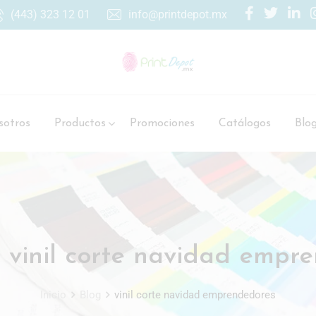
(443) 323 12 01
info@printdepot.mx
otros
Productos
Promociones
Catálogos
Blo
:
vinil corte navidad empr
Inicio
Blog
vinil corte navidad emprendedores