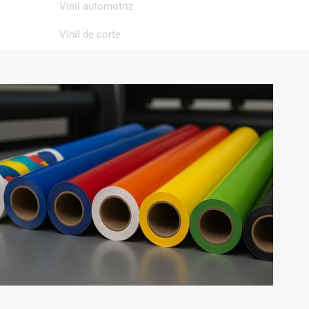
Vinil automotriz
Vinil de corte
Vinil de impresión
Vinil textil