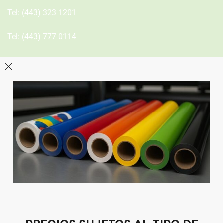
Tel:
(443) 323 1201
Tel:
(443) 777 0114
León
Sucursal
Av del Astillero 129 Centro bodeguero Las Trojes León,
Guanajuato
Tel:
(477) 776 8994