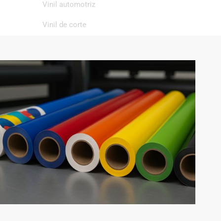
Vinil automotriz
Vinil de corte
Vinil de impresión
Vinil textil