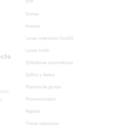
DTF
Gorras
Imanes
Lonas impresión frontlit
Lonas toldo
ecto
Ojilladoras automáticas
Ojillos y dados
Plancha de gorras
ende,
Promocionales
or
Rígidos
Tintas impresión