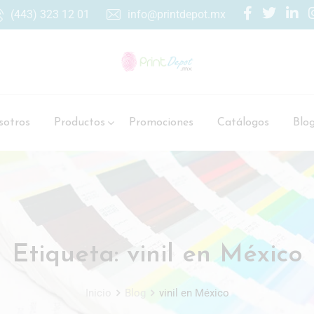
(443) 323 12 01
info@printdepot.mx
otros
Productos
Promociones
Catálogos
Blo
Etiqueta:
vinil en México
Inicio
Blog
vinil en México