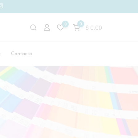
0
0
$
0.00
g
Contacto