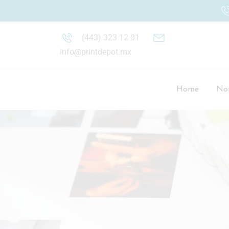
(443) 323 12 01
info@printdepot.mx
Home
Nos