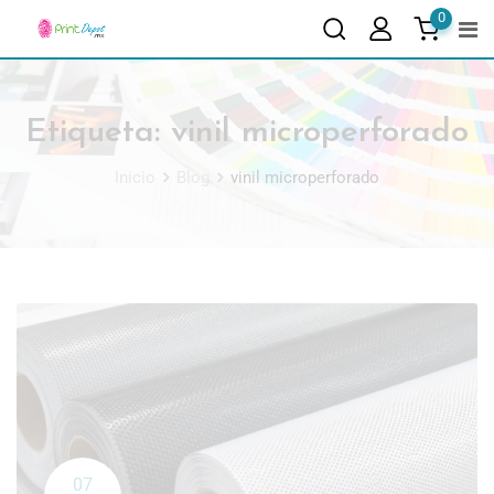
0
Etiqueta:
vinil microperforado
Inicio
Blog
vinil microperforado
07