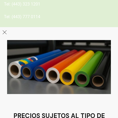
Tel:
(443) 323 1201
Tel:
(443) 777 0114
León
Sucursal
Av del Astillero 129 Centro bodeguero Las Trojes León,
Guanajuato
Tel:
(477) 776 8994
PRECIOS SUJETOS AL TIPO DE