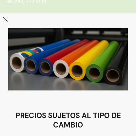
Tel:
(443) 777 0114
León
Sucursal
Av del Astillero 129 Centro bodeguero Las Trojes León,
Guanajuato
Tel:
(477) 776 8994
PRECIOS SUJETOS AL TIPO DE
CAMBIO
Términos y condiciones
Política de Privacidad