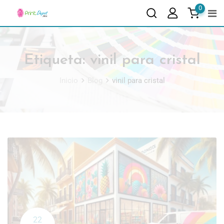
0
Etiqueta:
vinil para cristal
Inicio
Blog
vinil para cristal
22