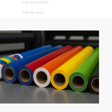
Vinil automotriz
Vinil de corte
Vinil de impresión
Vinil textil