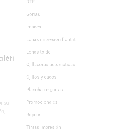
DTF
Gorras
Imanes
Lonas impresión frontlit
Lonas toldo
aléti
Ojilladoras automáticas
Ojillos y dados
Plancha de gorras
Promocionales
or su
ón,
Rígidos
Tintas impresión