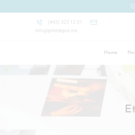
(443) 323 12 01
info@printdepot.mx
Home
Nos
E