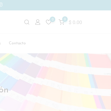
0
0
$
0.00
g
Contacto
ión