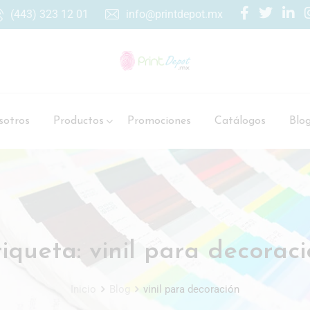
(443) 323 12 01
info@printdepot.mx
otros
Productos
Promociones
Catálogos
Blo
tiqueta:
vinil para decorac
Inicio
Blog
vinil para decoración