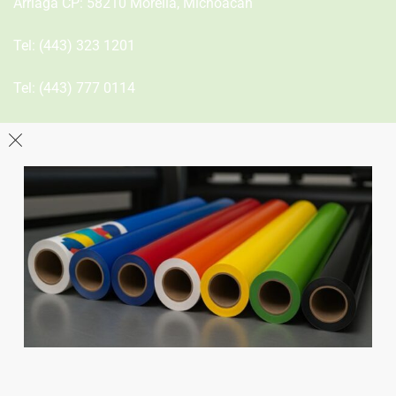
Arriaga CP: 58210 Morelia, Michoacán
Tel:
(443) 323 1201
Tel:
(443) 777 0114
León
Sucursal
Av del Astillero 129 Centro bodeguero Las Trojes León,
Guanajuato
Tel:
(477) 776 8994