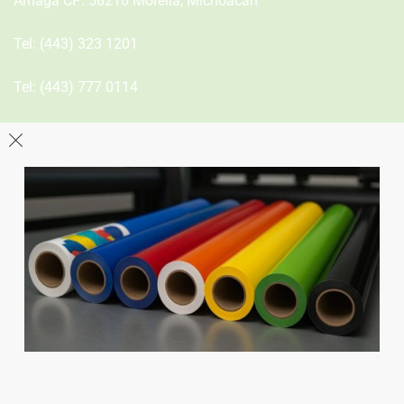
Arriaga CP: 58210 Morelia, Michoacán
Tel:
(443) 323 1201
Tel:
(443) 777 0114
León
Sucursal
Av del Astillero 129 Centro bodeguero Las Trojes León,
Guanajuato
Tel:
(477) 776 8994