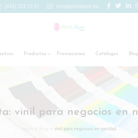
(443) 323 12 01
info@printdepot.mx
otros
Productos
Promociones
Catálogos
Blo
ta:
vinil para negocios en 
Inicio
Blog
vinil para negocios en navidad