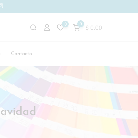
0
0
$
0.00
g
Contacto
navidad