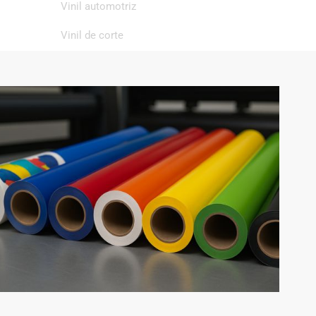
Vinil automotriz
Vinil de corte
Vinil de impresión
Vinil textil