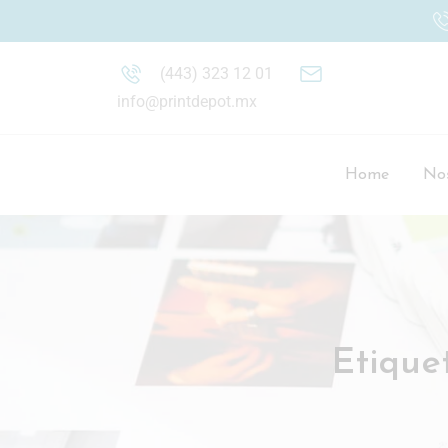
(443) 323 12 01
info@printdepot.mx
Home
Nos
Etique