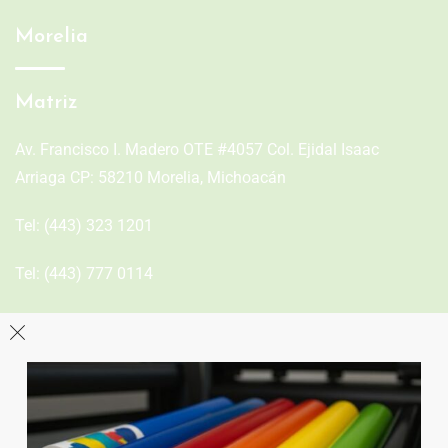
Morelia
Matriz
Av. Francisco I. Madero OTE #4057 Col. Ejidal Isaac
Arriaga CP: 58210 Morelia, Michoacán
Tel:
(443) 323 1201
Tel:
(443) 777 0114
León
Sucursal