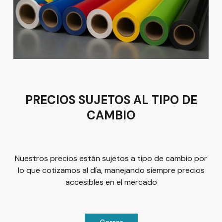
Av del Astillero 129 Centro bodeguero Las Trojes León,
Guanajuato
Tel:
(477) 776 8994
PRECIOS SUJETOS AL TIPO DE
CAMBIO
Términos y condiciones
Política de Privacidad
Nuestros precios están sujetos a tipo de cambio por
lo que cotizamos al día, manejando siempre precios
accesibles en el mercado
© 2026
Plus Marketing
Derechos Reservados. | Desarrollado