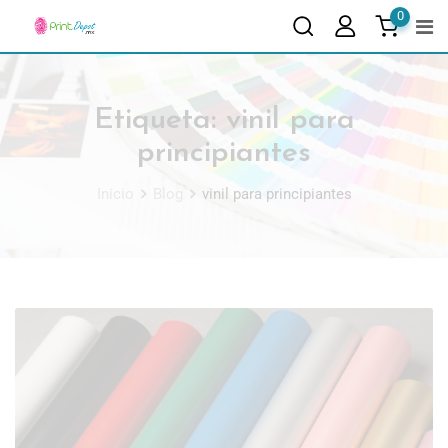
0
Etiqueta:
vinil para
principiantes
Inicio
Blog
vinil para principiantes