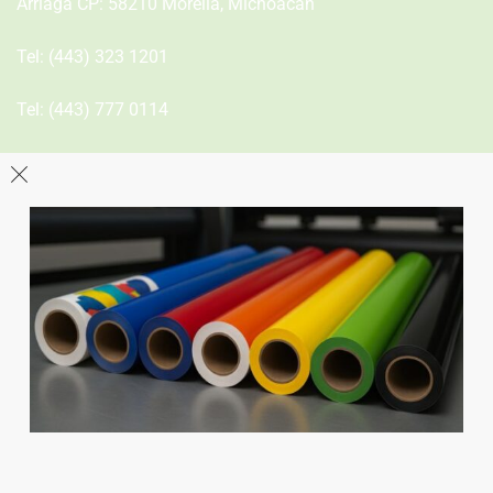
Arriaga CP: 58210 Morelia, Michoacán
Tel:
(443) 323 1201
Tel:
(443) 777 0114
León
Sucursal
Av del Astillero 129 Centro bodeguero Las Trojes León,
Guanajuato
Tel:
(477) 776 8994