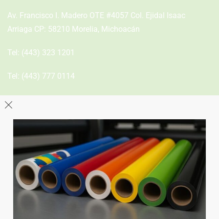
Av. Francisco I. Madero OTE #4057 Col. Ejidal Isaac
Arriaga CP: 58210 Morelia, Michoacán
Tel:
(443) 323 1201
Tel:
(443) 777 0114
León
Sucursal
Av del Astillero 129 Centro bodeguero Las Trojes León,
Guanajuato