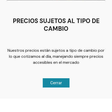
Tel:
(477) 776 8994
PRECIOS SUJETOS AL TIPO DE
CAMBIO
Términos y condiciones
Política de Privacidad
Nuestros precios están sujetos a tipo de cambio por
lo que cotizamos al día, manejando siempre precios
accesibles en el mercado
© 2026
Plus Marketing
Derechos Reservados. | Desarrollado
Cerrar
Chatea ahora
por
Luis Olivárez