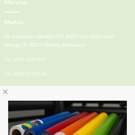
Morelia
Matriz
Av. Francisco I. Madero OTE #4057 Col. Ejidal Isaac
Arriaga CP: 58210 Morelia, Michoacán
Tel:
(443) 323 1201
Tel:
(443) 777 0114
León
Sucursal