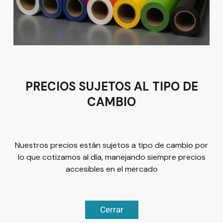
Av del Astillero 129 Centro bodeguero Las Trojes León,
Guanajuato
Tel:
(477) 776 8994
PRECIOS SUJETOS AL TIPO DE
CAMBIO
Términos y condiciones
Política de Privacidad
Nuestros precios están sujetos a tipo de cambio por
lo que cotizamos al día, manejando siempre precios
accesibles en el mercado
© 2026
Plus Marketing
Derechos Reservados. | Desarrollado
Cerrar
Chatea ahora
por
Luis Olivárez