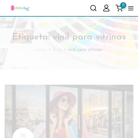
0
Etiqueta:
vinil para vitrinas
Inicio
Blog
vinil para vitrinas
06