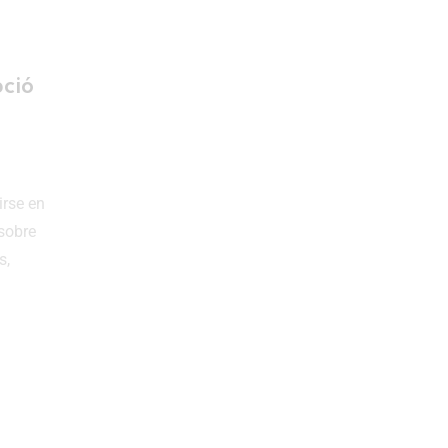
pció
irse en
sobre
s,