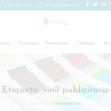
(443) 323 12 01
info@printdepot.mx
otros
Productos
Promociones
Catálogos
Blo
Etiqueta:
vinil publicitario
Inicio
Blog
vinil publicitario