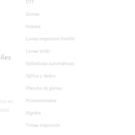
DTF
Gorras
Imanes
Lonas impresión frontlit
Lonas toldo
iles
Ojilladoras automáticas
Ojillos y dados
Plancha de gorras
Promocionales
rios en
 aquí
Rígidos
Tintas impresión