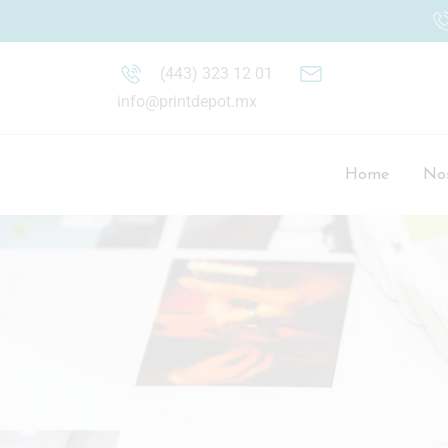
(443) 323 12 01
info@printdepot.mx
Home
Nos