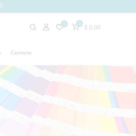
0
0
$
0.00
g
Contacto