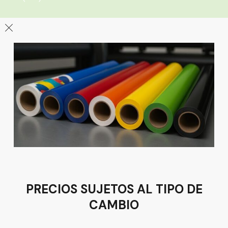
León
Sucursal
Av del Astillero 129 Centro bodeguero Las Trojes León,
Guanajuato
Tel:
(477) 776 8994
PRECIOS SUJETOS AL TIPO DE
CAMBIO
Términos y condiciones
Política de Privacidad