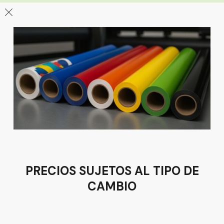
León
Sucursal
Av del Astillero 129 Centro bodeguero Las Trojes León,
Guanajuato
Tel:
(477) 776 8994
PRECIOS SUJETOS AL TIPO DE
CAMBIO
Términos y condiciones
Política de Privacidad