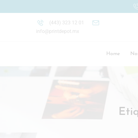
(443) 323 12 01
info@printdepot.mx
Home
Nos
Eti