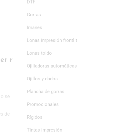
DTF
Gorras
Imanes
Lonas impresión frontlit
Lonas toldo
er r
Ojilladoras automáticas
Ojillos y dados
Plancha de gorras
do se
Promocionales
és de
Rígidos
Tintas impresión