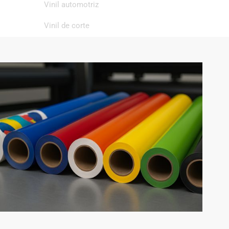
Vinil automotriz
Vinil de corte
Vinil de impresión
Vinil textil