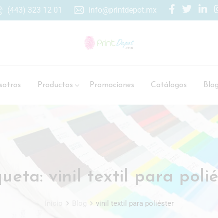
(443) 323 12 01
info@printdepot.mx
otros
Productos
Promociones
Catálogos
Blo
queta:
vinil textil para poli
Inicio
Blog
vinil textil para poliéster