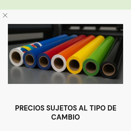
León
Sucursal
Av del Astillero 129 Centro bodeguero Las Trojes León,
Guanajuato
Tel:
(477) 776 8994
PRECIOS SUJETOS AL TIPO DE
CAMBIO
Términos y condiciones
Política de Privacidad