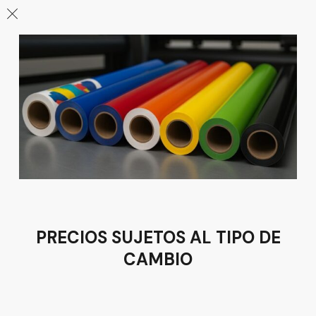
León
Sucursal
Av del Astillero 129 Centro bodeguero Las Trojes León,
Guanajuato
Tel:
(477) 776 8994
PRECIOS SUJETOS AL TIPO DE
CAMBIO
Términos y condiciones
Política de Privacidad