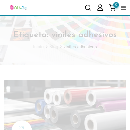
0
Etiqueta:
viniles adhesivos
Inicio
Blog
viniles adhesivos
29