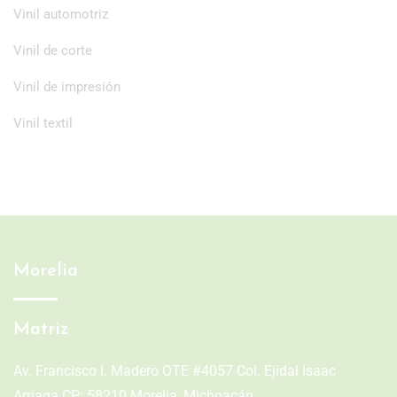
Vinil automotriz
Vinil de corte
Vinil de impresión
Vinil textil
Morelia
Matriz
Av. Francisco I. Madero OTE #4057 Col. Ejidal Isaac
Arriaga CP: 58210 Morelia, Michoacán