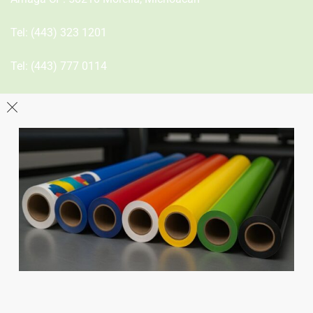
Tel:
(443) 323 1201
Tel:
(443) 777 0114
León
Sucursal
Av del Astillero 129 Centro bodeguero Las Trojes León,
Guanajuato
Tel:
(477) 776 8994