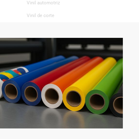
Vinil automotriz
Vinil de corte
Vinil de impresión
Vinil textil