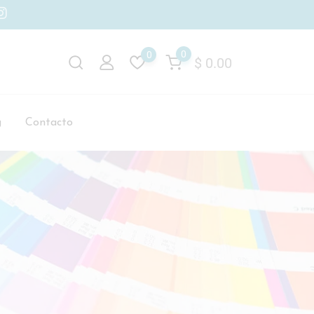
0
0
$
0.00
g
Contacto