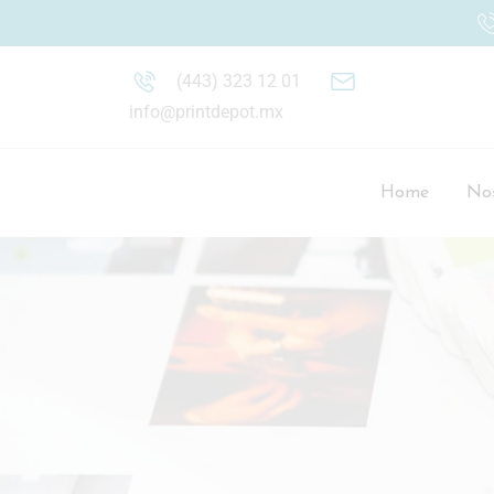
(443) 323 12 01
info@printdepot.mx
Home
Nos