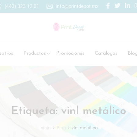
(443) 323 12 01
info@printdepot.mx
otros
Productos
Promociones
Catálogos
Blo
Etiqueta:
vinl metálico
Inicio
Blog
vinl metálico