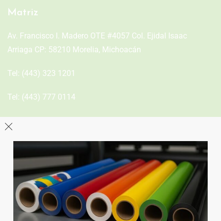
Matriz
Av. Francisco I. Madero OTE #4057 Col. Ejidal Isaac
Arriaga CP: 58210 Morelia, Michoacán
Tel:
(443) 323 1201
Tel:
(443) 777 0114
León
Sucursal
Av del Astillero 129 Centro bodeguero Las Trojes León,
Guanajuato