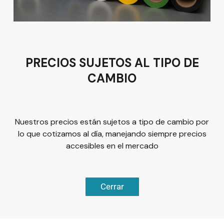
Tel:
(477) 776 8994
PRECIOS SUJETOS AL TIPO DE
CAMBIO
Términos y condiciones
Política de Privacidad
Nuestros precios están sujetos a tipo de cambio por
lo que cotizamos al día, manejando siempre precios
accesibles en el mercado
© 2026
Plus Marketing
Derechos Reservados. | Desarrollado
Cerrar
Chatea ahora
por
Luis Olivárez