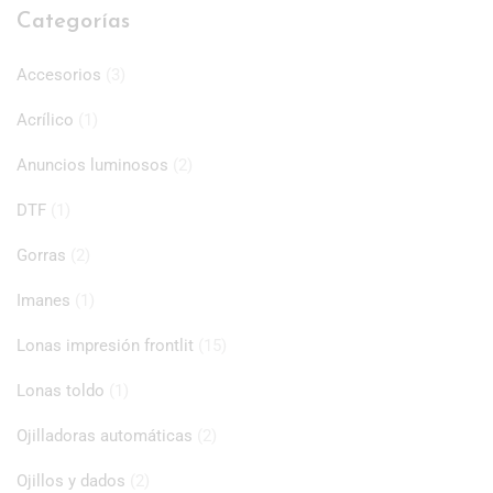
Categorías
Accesorios
(3)
Acrílico
(1)
Anuncios luminosos
(2)
DTF
(1)
Gorras
(2)
Imanes
(1)
Lonas impresión frontlit
(15)
Lonas toldo
(1)
Ojilladoras automáticas
(2)
Ojillos y dados
(2)