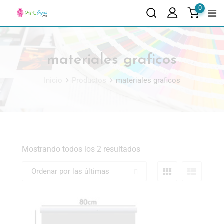
0
materiales graficos
Inicio
Productos
materiales graficos
Mostrando todos los 2 resultados