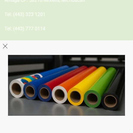
Arriaga CP: 58210 Morelia, Michoacán
Tel:
(443) 323 1201
Tel:
(443) 777 0114
León
Sucursal
Av del Astillero 129 Centro bodeguero Las Trojes León,
Guanajuato
Tel:
(477) 776 8994