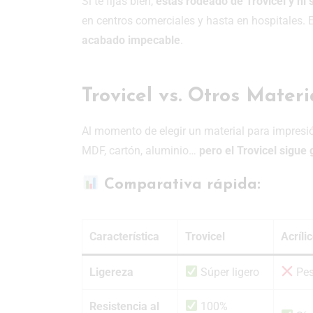
Si te fijas bien,
estás rodeado de Trovicel y ni 
en centros comerciales y hasta en hospitales. 
acabado impecable
.
Trovicel vs. Otros Mater
Al momento de elegir un material para impresión
MDF, cartón, aluminio…
pero el Trovicel sigue
Comparativa rápida:
Característica
Trovicel
Acríli
Ligereza
Súper ligero
Pe
Resistencia al
100%