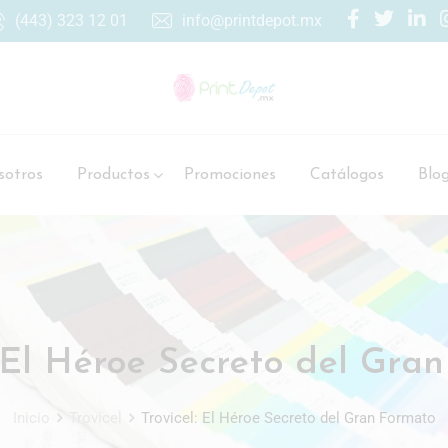
(443) 323 12 01
info@printdepot.mx
otros
Productos
Promociones
Catálogos
Blo
: El Héroe Secreto del Gra
Inicio
Trovicel
Trovicel: El Héroe Secreto del Gran Formato