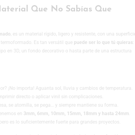
 Material Que No Sabías Que
mado
, es un material rígido, ligero y resistente, con una superfici
a termoformado. Es tan versátil que
puede ser lo que tú quieras
:
tipo en 3D, un fondo decorativo o hasta parte de una estructura
rior? ¡No importa! Aguanta sol, lluvia y cambios de temperatura.
primir directo o aplicar vinil sin complicaciones.
resa, se atornilla, se pega… y siempre mantiene su forma.
 tenemos en
3mm, 6mm, 10mm, 15mm, 18mm y hasta 24mm
.
ero es lo suficientemente fuerte para grandes proyectos.