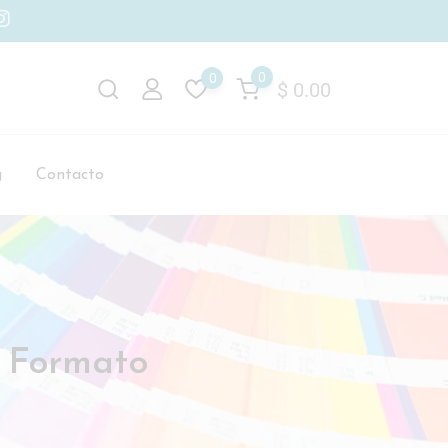
0
0
$
0.00
g
Contacto
n Formato