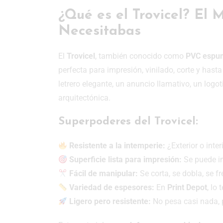
¿Qué es el Trovicel? El
Necesitabas
El
Trovicel
, también conocido como
PVC espu
perfecta para impresión, vinilado, corte y hast
letrero elegante, un anuncio llamativo, un logo
arquitectónica.
Superpoderes del Trovicel:
Resistente a la intemperie:
¿Exterior o inte
Superficie lista para impresión:
Se puede im
Fácil de manipular:
Se corta, se dobla, se f
Variedad de espesores:
En
Print Depot
, lo
Ligero pero resistente:
No pesa casi nada, p