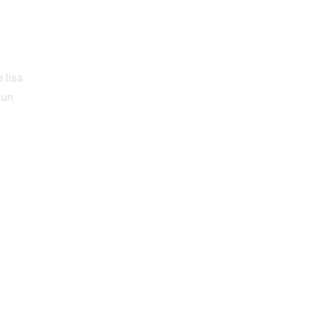
e lisa
 un