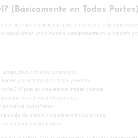
el? (Básicamente en Todas Partes
ece en todas las películas, pero al que nadie le da suficiente c
 de exposiciones, es un material
omnipresente
en la industria gr
, aeropuertos y centros comerciales.
ligeros y resistentes para ferias y eventos.
corte CNC preciso, crea efectos impresionantes.
para paneles gráficos y fotomurales.
n perder calidad ni forma.
manipula fácilmente y mantiene estructura firme.
r vida a anuncios luminosos.