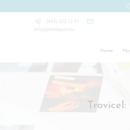
(443) 323 12 01
info@printdepot.mx
Home
Nos
Trovicel