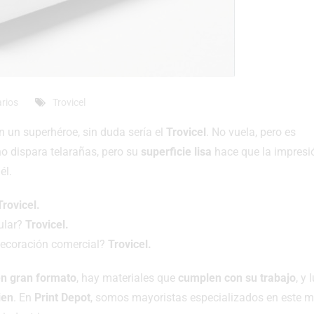
rios
Trovicel
n un superhéroe, sin duda sería el
Trovicel
. No vuela, pero es
no dispara telarañas, pero su
superficie lisa
hace que la impresió
él.
Trovicel.
pular?
Trovicel.
 decoración comercial?
Trovicel.
en gran formato
, hay materiales que
cumplen con su trabajo
, y 
ien
. En
Print Depot
, somos mayoristas especializados en este m