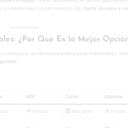
siquiera lo sabías
. Está en restaurantes, en tiendas departament
Es el material ideal cuando necesitas algo
fuerte, duradero y co
iales: ¿Por Qué Es la Mejor Opció
 y rotulación, las opciones pueden parecer interminables: acríli
 ganando
.
co
MDF
Cartón
Aluminio
sado
Pesado
Muy ligero
Pesado