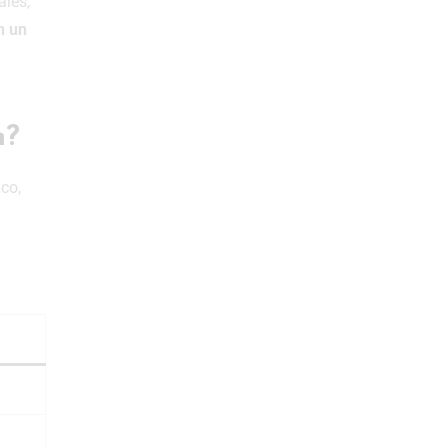
ales,
n un
n?
co,