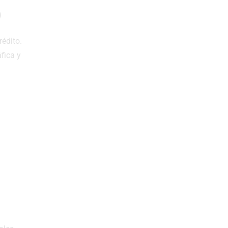
)
rédito.
áfica y