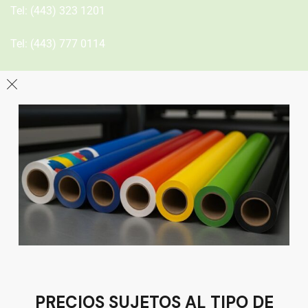
Tel:
(443) 323 1201
Tel:
(443) 777 0114
León
Sucursal
Av del Astillero 129 Centro bodeguero Las Trojes León,
Guanajuato
Tel:
(477) 776 8994
PRECIOS SUJETOS AL TIPO DE