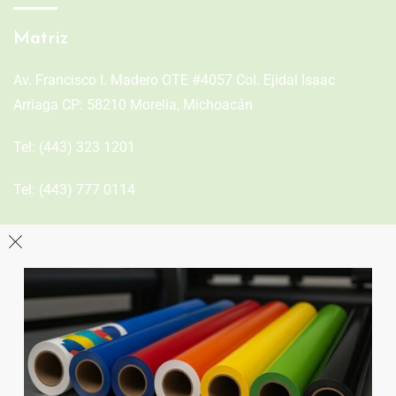
Matriz
Av. Francisco I. Madero OTE #4057 Col. Ejidal Isaac
Arriaga CP: 58210 Morelia, Michoacán
Tel:
(443) 323 1201
Tel:
(443) 777 0114
León
Sucursal
Av del Astillero 129 Centro bodeguero Las Trojes León,