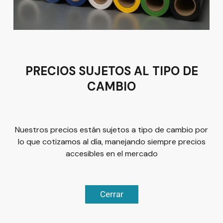
Guanajuato
Tel:
(477) 776 8994
PRECIOS SUJETOS AL TIPO DE
CAMBIO
Términos y condiciones
Política de Privacidad
Nuestros precios están sujetos a tipo de cambio por
lo que cotizamos al día, manejando siempre precios
accesibles en el mercado
© 2026
Plus Marketing
Derechos Reservados. | Desarrollado
Cerrar
Chatea ahora
por
Luis Olivárez