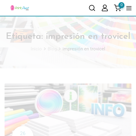
0
Etiqueta:
impresión en trovicel
Inicio
Blog
impresión en trovicel
26