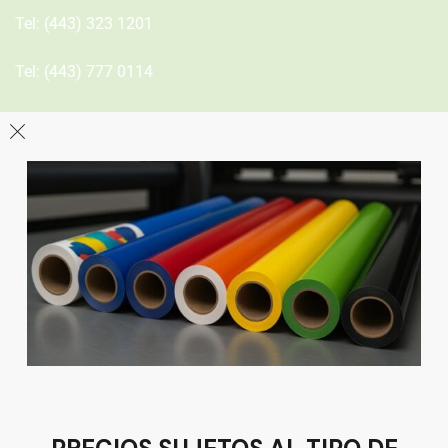
Tel:
(443) 323 1201
Tel:
(443) 777 0114
León
Sucursal
Av del Astillero 129 Centro bodeguero Las Trojes León,
Guanajuato
Tel:
(477) 776 8994