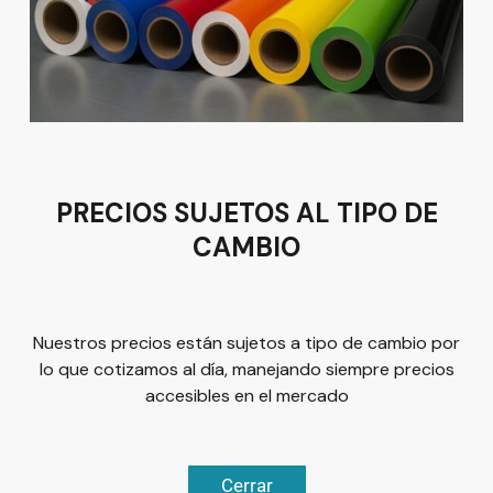
Av del Astillero 129 Centro bodeguero Las Trojes León,
Guanajuato
Tel:
(477) 776 8994
PRECIOS SUJETOS AL TIPO DE
CAMBIO
Términos y condiciones
Política de Privacidad
Nuestros precios están sujetos a tipo de cambio por
lo que cotizamos al día, manejando siempre precios
accesibles en el mercado
© 2026
Plus Marketing
Derechos Reservados. | Desarrollado
Cerrar