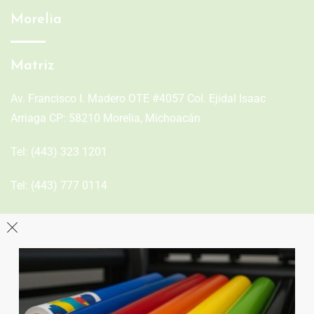
Morelia
Matriz
Av. Francisco I. Madero OTE #4057 Col. Ejidal Isaac
Arriaga CP: 58210 Morelia, Michoacán
Tel:
(443) 323 1201
Tel:
(443) 777 0114
León
Sucursal