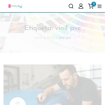
0
Etiqueta:
vinil pvc
Inicio
Blog
vinil pvc
06