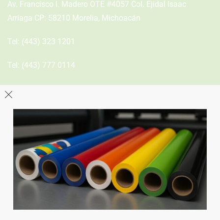
Av. Francisco I. Madero OTE #4057 Col. Ejidal Isaac
Arriaga CP: 58210 Morelia, Michoacán
Tel:
(443) 323 1201
Tel:
(443) 777 0114
León
Sucursal
Av del Astillero 129 Centro bodeguero Las Trojes León,
Guanajuato
Tel:
(477) 776 8994