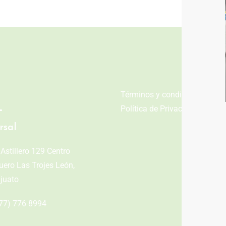
n
Términos y condiciones
Política de Privacidad
rsal
 Astillero 129 Centro
ero Las Trojes León,
juato
77) 776 8994