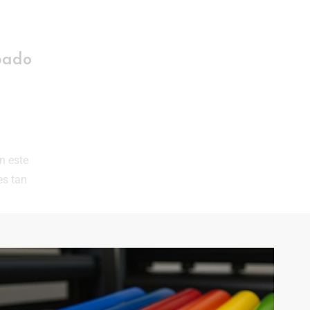
bado
n este
es tan