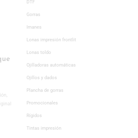
DTF
Gorras
Imanes
Lonas impresión frontlit
Lonas toldo
que
Ojilladoras automáticas
Ojillos y dados
Plancha de gorras
ión,
Promocionales
iginal
Rígidos
Tintas impresión