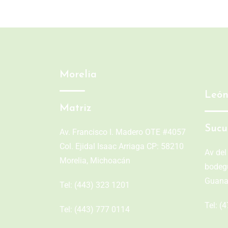
Morelia
Leó
Matriz
Sucu
Av. Francisco I. Madero OTE #4057
Col. Ejidal Isaac Arriaga CP: 58210
Av del
Morelia, Michoacán
bodegu
Guana
Tel:
(443) 323 1201
Tel:
(4
Tel:
(443) 777 0114