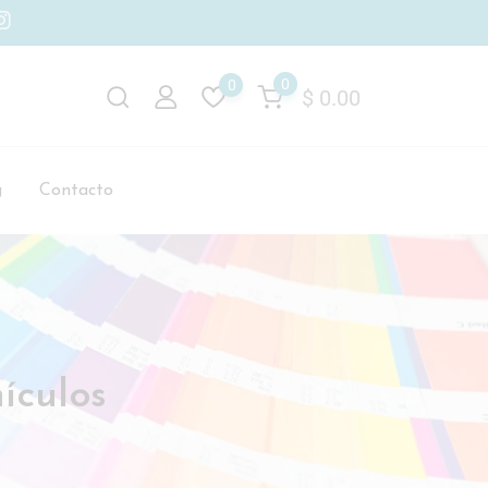
0
0
$
0.00
g
Contacto
ículos