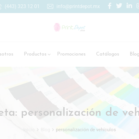
(443) 323 12 01
info@printdepot.mx
otros
Productos
Promociones
Catálogos
Blo
eta:
personalización de veh
Inicio
Blog
personalización de vehículos