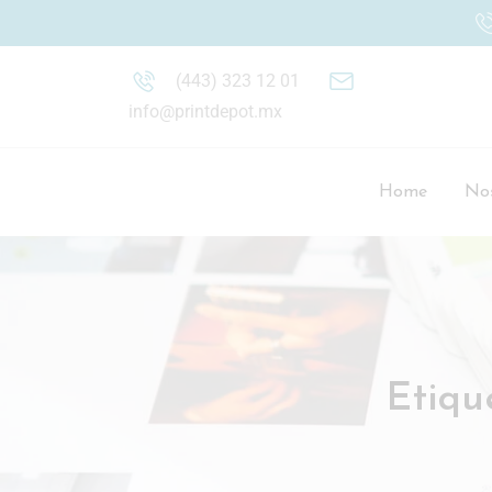
(443) 323 12 01
info@printdepot.mx
Home
Nos
Etiqu