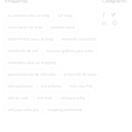
Etiquetas:
Compartir:
accesorios para car wrap
car wrap
cómo hacer car wrap
envolver autos
herramientas para car wrap
impresión automotriz
instalación de vinil
insumos gráficos para autos
materiales para car wrapping
personalización de vehículos
protección de autos
vinil automotriz
vinil brillante
vinil color PVC
vinil de corte
vinil mate
vinil para autos
vinil para vehículos
wrapping profesional