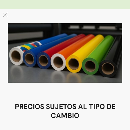
León
Sucursal
Av del Astillero 129 Centro bodeguero Las Trojes León,
Guanajuato
Tel:
(477) 776 8994
PRECIOS SUJETOS AL TIPO DE
CAMBIO
Términos y condiciones
Política de Privacidad