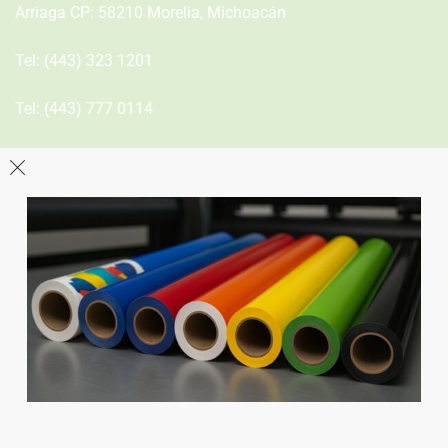
Arriaga CP: 58210 Morelia, Michoacán
Tel:
(443) 323 1201
Tel:
(443) 777 0114
León
Sucursal
Av del Astillero 129 Centro bodeguero Las Trojes León,
Guanajuato
Tel:
(477) 776 8994