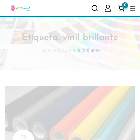
0
Etiqueta:
vinil brillante
Inicio
Blog
vinil brillante
28