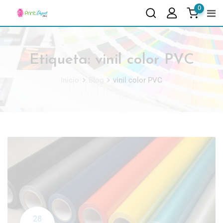
0
Etiqueta:
vinil color PVC
Inicio
Blog
vinil color PVC
28