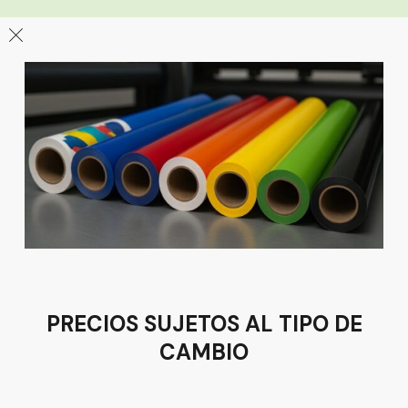
León
Sucursal
Av del Astillero 129 Centro bodeguero Las Trojes León,
Guanajuato
Tel:
(477) 776 8994
PRECIOS SUJETOS AL TIPO DE
CAMBIO
Términos y condiciones
Política de Privacidad